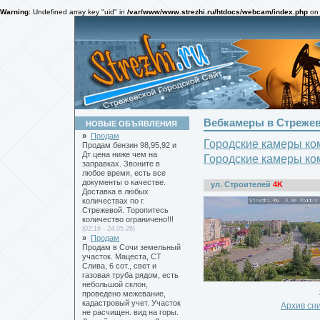
Warning
: Undefined array key "uid" in
/var/www/www.strezhi.ru/htdocs/webcam/index.php
on 
Вебкамеры в Стреже
НОВЫЕ ОБЪЯВЛЕНИЯ
»
Продам
Городские камеры ко
Продам бензин 98,95,92 и
Дт цена ниже чем на
Городские камеры ко
заправках. Звоните в
любое время, есть все
документы о качестве.
ул. Строителей
4K
Доставка в любых
количествах по г.
Стрежевой. Торопитесь
количество ограничено!!!
(02:16 - 24.05.26)
»
Продам
Продам в Сочи земельный
участок. Мацеста, СТ
Слива, 6 сот., свет и
газовая труба рядом, есть
небольшой склон,
проведено межевание,
кадастровый учет. Участок
Архив сн
не расчищен. вид на горы.