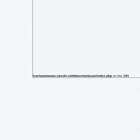
/var/www/www.strezhi.ru/htdocs/webcam/index.php
on line
191